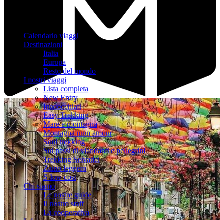
Calendario viaggi
Destinazioni
Italia
Europa
Resto del mondo
I nostri viaggi
Lista completa
New Entry
Inadocchiati
Easy Trekking
Mare e montagna
Montagna mon amour
Soul trekking
Sui passi di viandanti e pellegrini
Trekking Selvatici
Zaino leggero
S-low cost
Chi siamo
Le nostre guide
Il nostro staff
La cooperativa