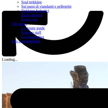
Soul trekking
Sui passi di viandanti e pellegrini
Trekking Selvatici
Zaino leggero
S-low cost
Chi siamo
Le nostre guide
Il nostro staff
La cooperativa
Info e prenotazioni
Loading...