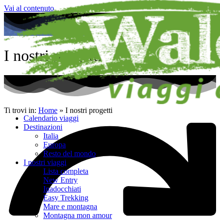
Vai al contenuto
I nostri progetti
Ti trovi in:
Home
»
I nostri progetti
Calendario viaggi
Destinazioni
Italia
Europa
Resto del mondo
I nostri viaggi
Lista completa
New Entry
Inadocchiati
Easy Trekking
Mare e montagna
Montagna mon amour