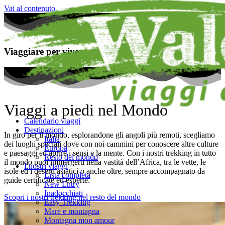
Vai al contenuto
Viaggiare per
vivere
sentire
toccare
annusare
Viaggi a piedi nel Mondo
Calendario viaggi
Destinazioni
In giro per il mondo, esplorandone gli angoli più remoti, scegliamo
Italia
dei luoghi speciali dove con noi cammini per conoscere altre culture
Europa
e paesaggi ed aprire i sensi e la mente. Con i nostri trekking in tutto
Resto del mondo
il mondo puoi immergerti nella vastità dell’Africa, tra le vette, le
I nostri viaggi
isole ed i deserti asiatici o anche oltre, sempre accompagnato da
Lista completa
guide certificate ed esperte.
New Entry
Inadocchiati
Scopri i nostri trekking nel resto del mondo
Easy Trekking
Mare e montagna
Montagna mon amour