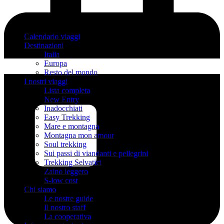
Calendario viaggi
Destinazioni
Italia
Europa
Resto del mondo
I nostri viaggi
Lista completa
New Entry
Inadocchiati
Easy Trekking
Mare e montagna
Montagna mon amour
Soul trekking
Sui passi di viandanti e pellegrini
Trekking Selvatici
Zaino leggero
S-low cost
Chi siamo
Le nostre guide
Il nostro staff
La cooperativa