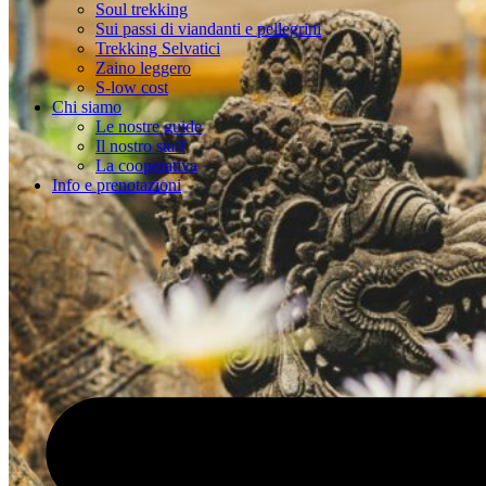
Soul trekking
Sui passi di viandanti e pellegrini
Trekking Selvatici
Zaino leggero
S-low cost
Chi siamo
Le nostre guide
Il nostro staff
La cooperativa
Info e prenotazioni