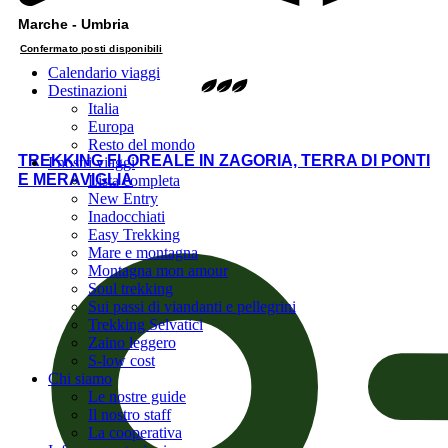
Marche - Umbria
Confermato posti disponibili
Calendario viaggi
Destinazioni
Italia
Europa
Resto del mondo
TREKKING FLOREALE IN ZAGORIA, TERRA DI PONTI
I nostri viaggi
E MERAVIGLIA
Lista completa
New Entry
Inadocchiati
Easy Trekking
Mare e montagna
Montagna mon amour
Soul trekking
Sui passi di viandanti e pellegrini
Trekking Selvatici
Zaino leggero
S-low cost
Chi siamo
Le nostre guide
Il nostro staff
La cooperativa