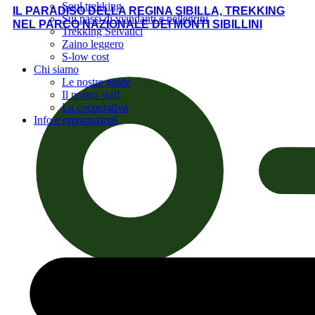
Soul trekking
IL PARADISO DELLA REGINA SIBILLA, TREKKING
Sui passi di viandanti e pellegrini
NEL PARCO NAZIONALE DEI MONTI SIBILLINI
Trekking Selvatici
Zaino leggero
S-low cost
Chi siamo
Le nostre guide
Il nostro staff
La cooperativa
Info e prenotazioni