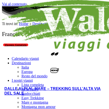
Vai al contenuto
Ti trovi in:
Home
»
Destinazione
»
Europa
»
Francia
Francia
Viaggio Completo
Calendario viaggi
Destinazioni
Italia
Europa
Resto del mondo
I nostri viaggi
Lista completa
DALLE ALPI AL MARE – TREKKING SULL’ALTA VIA
New Entry
DEL SALE
Inadocchiati
Easy Trekking
Mare e montagna
Montagna mon amour