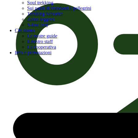
Soul trekking
Sui passi di viandanti e pellegrini
Trekking Selvatici
Zaino leggero
S-low cost
Chi siamo
Le nostre guide
Il nostro staff
La cooperativa
Info e prenotazioni