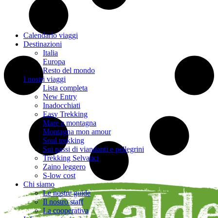
Calendario viaggi
Destinazioni
Italia
Europa
Resto del mondo
I nostri viaggi
Lista completa
New Entry
Inadocchiati
Easy Trekking
Mare e montagna
Montagna mon amour
Soul trekking
Sui passi di viandanti e pellegrini
Trekking Selvatici
Zaino leggero
S-low cost
Chi siamo
Le nostre guide
Il nostro staff
La cooperativa