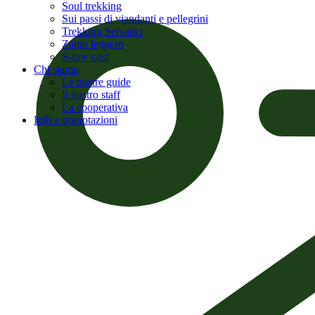
Soul trekking
Sui passi di viandanti e pellegrini
Trekking Selvatici
Zaino leggero
S-low cost
Chi siamo
Le nostre guide
Il nostro staff
La cooperativa
Info e prenotazioni