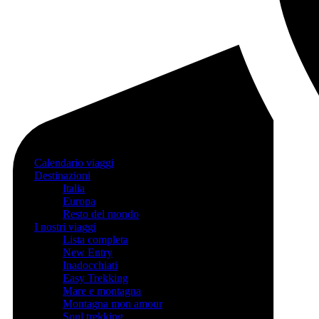
Calendario viaggi
Destinazioni
Italia
Europa
Resto del mondo
I nostri viaggi
Lista completa
New Entry
Inadocchiati
Easy Trekking
Mare e montagna
Montagna mon amour
Soul trekking