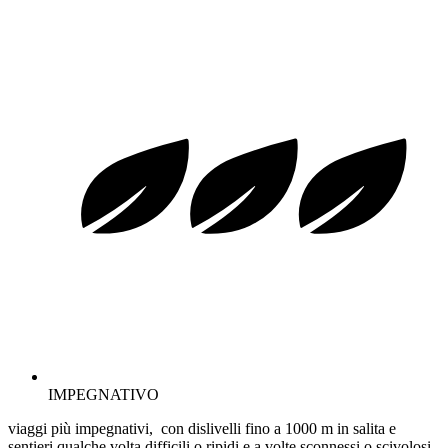
IMPEGNATIVO
viaggi più impegnativi, con dislivelli fino a 1000 m in salita e
sentieri qualche volta difficili o ripidi e a volte sconnessi o scivolosi.