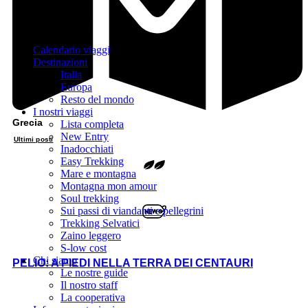
Calendario viaggi
Destinazioni
Italia
Europa
Resto del mondo
I nostri viaggi
Grecia
Lista completa
New Entry
Ultimi posti
Inadocchiati
Easy Trekking
Mare e montagna
Montagna mon amour
Soul trekking
Sui passi di viandanti e pellegrini
Trekking Selvatici
Zaino leggero
S-low cost
Chi siamo
PELIO: A PIEDI NELLA TERRA DEI CENTAURI
Le nostre guide
Il nostro staff
La cooperativa