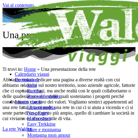
Vai al contenuto
Una presentazione della rete
Ti trovi in:
Home
»
Una presentazione della rete
Calendario viaggi
Destinazioni
Abbiamo voluto dedicare una pagina a diverse realtà con cui
Italia
abbiamo relazioni sul nostro territorio, sono aziende agricole, fattorie
Europa
che ci ospitano, rifugi, ma anche realtà con le quali collaboriamo o
Resto del mondo
delle quali siamo soci e delle quali sosteniamo i progetti perchè
I nostri viaggi
condividiamo con loro dei valori. Vogliamo sentirci appartenenti ad
Lista completa
una rete fatta di tanti nodi, una rete in cui ci si aiuta a vicenda e ci si
New Entry
sente parte di un progetto più ampio, quello di cambiare la società in
Inadocchiati
cui viviamo ed il nostro stile di vita.
Easy Trekking
La rete Walden
Mare e montagna
Montagna mon amour