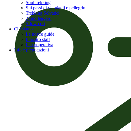
Soul trekking
Sui passi di viandanti e pellegrini
Trekking Selvatici
Zaino leggero
S-low cost
Chi siamo
Le nostre guide
Il nostro staff
La cooperativa
Info e prenotazioni