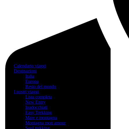
Calendario viaggi
Destinazioni
Italia
Europa
Resto del mondo
I nostri viaggi
Lista completa
New Entry
Inadocchiati
Easy Trekking
Mare e montagna
Montagna mon amour
Soul trekking