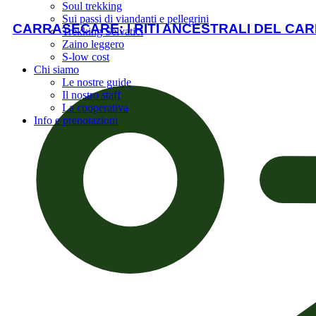
Soul trekking
Sui passi di viandanti e pellegrini
CARRASECARE: I RITI ANCESTRALI DEL CA
Trekking Selvatici
Zaino leggero
S-low cost
Chi siamo
Le nostre guide
Il nostro staff
La cooperativa
Info e prenotazioni