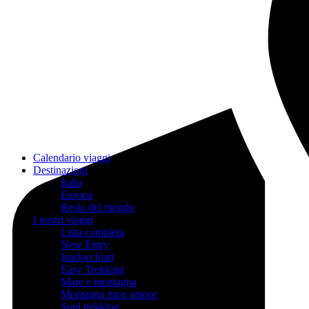
Calendario viaggi
Destinazioni
Italia
Europa
Resto del mondo
I nostri viaggi
Lista completa
New Entry
Inadocchiati
Easy Trekking
Mare e montagna
Montagna mon amour
Soul trekking