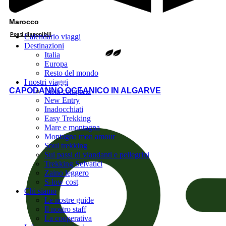
Marocco
Posti disponibili
Calendario viaggi
Destinazioni
Italia
Europa
Resto del mondo
I nostri viaggi
CAPODANNO OCEANICO IN ALGARVE
Lista completa
New Entry
Inadocchiati
Easy Trekking
Mare e montagna
Montagna mon amour
Soul trekking
Sui passi di viandanti e pellegrini
Trekking Selvatici
Zaino leggero
S-low cost
Chi siamo
Le nostre guide
Il nostro staff
La cooperativa