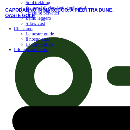
Soul trekking
Sui passi di viandanti e pellegrini
CAPODANNO IN MAROCCO: A PIEDI TRA DUNE,
Trekking Selvatici
OASI E GOLE
Zaino leggero
S-low cost
Chi siamo
Le nostre guide
Il nostro staff
La cooperativa
Info e prenotazioni