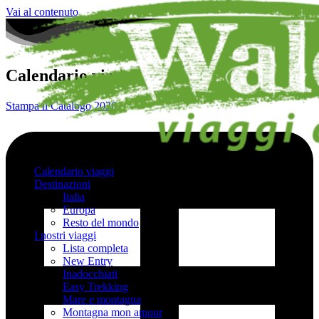
Vai al contenuto
Calendario viaggi
Stampa il Catalogo 2026
Calendario viaggi
Destinazioni
Italia
Europa
Resto del mondo
I nostri viaggi
Lista completa
New Entry
Inadocchiati
Easy Trekking
Mare e montagna
Montagna mon amour