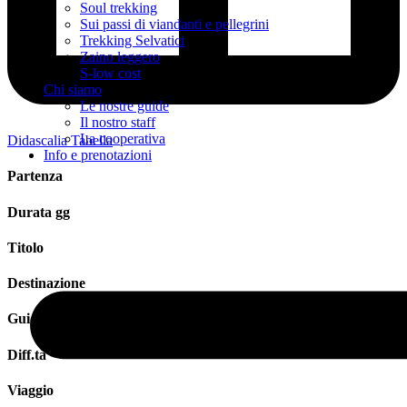
Soul trekking
Sui passi di viandanti e pellegrini
Trekking Selvatici
Zaino leggero
S-low cost
Chi siamo
Le nostre guide
Il nostro staff
La cooperativa
Didascalia Tabella
Info e prenotazioni
Partenza
Durata gg
Titolo
Destinazione
Guida
Diff.tà
Viaggio