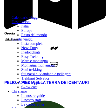
Calendario viaggi
Destinazioni
Italia
Europa
Grecia
Resto del mondo
I nostri viaggi
Ultimi posti
Lista completa
New Entry
Inadocchiati
Easy Trekking
Mare e montagna
Montagna mon amour
Soul trekking
Sui passi di viandanti e pellegrini
Trekking Selvatici
Zaino leggero
PELIO: A PIEDI NELLA TERRA DEI CENTAURI
S-low cost
Chi siamo
Le nostre guide
Il nostro staff
La cooperativa