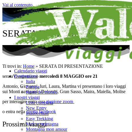
Vai al contenuto
SERATA DI PRESENTAZIONE
Ti trovi in:
Home
»
SERATA DI PRESENTAZIONE
Calendario viaggi
Destinazioni
serataVi aspettiamo
mercoledì 8 MAGGIO ore 21
Italia
Antonio, Giovanni, Iuri, Laura, Martina vi presentano i loro viaggi
Europa
sui Monti naviganti -Dolomiti, Gran Sasso, Maira, Maiella, Molise
Resto del mondo
I nostri viaggi
per interagire entra qua
riunione zoom
Lista completa
New Entry
o entra nella
diretta facebook
Inadocchiati
Easy Trekking
Prossimi viaggi
Mare e montagna
Montagna mon amour