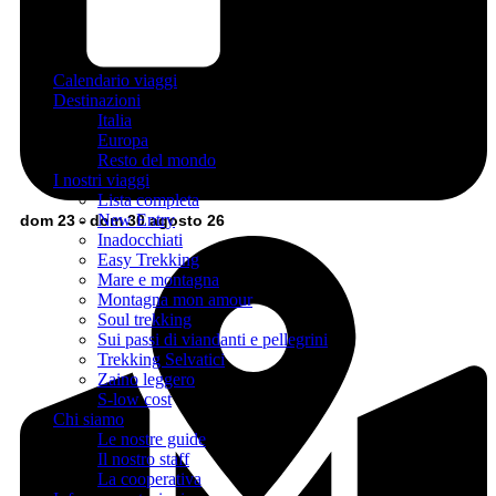
Calendario viaggi
Destinazioni
Italia
Europa
Resto del mondo
I nostri viaggi
Lista completa
New Entry
dom 23 - dom 30 agosto 26
Inadocchiati
Easy Trekking
Mare e montagna
Montagna mon amour
Soul trekking
Sui passi di viandanti e pellegrini
Trekking Selvatici
Zaino leggero
S-low cost
Chi siamo
Le nostre guide
Il nostro staff
La cooperativa