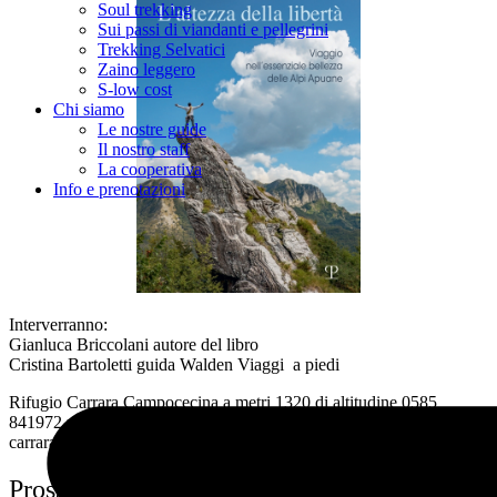
Soul trekking
Sui passi di viandanti e pellegrini
Trekking Selvatici
Zaino leggero
S-low cost
Chi siamo
Le nostre guide
Il nostro staff
La cooperativa
Info e prenotazioni
Interverranno:
Gianluca Briccolani autore del libro
Cristina Bartoletti guida Walden Viaggi a piedi
Rifugio Carrara Campocecina a metri 1320 di altitudine 0585
841972 per info http://www.alpiapuane.it/rifugi/112-rifugio-
carrara.html
Prossimi viaggi