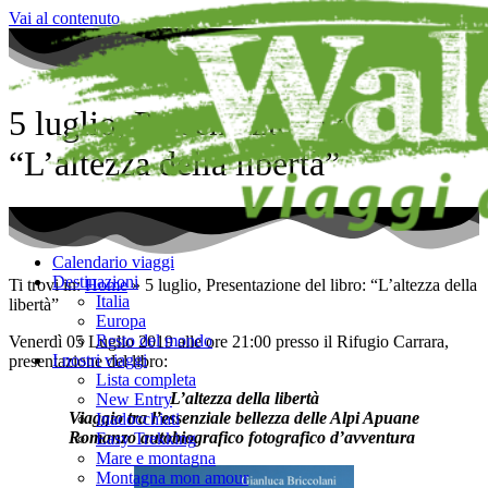
Vai al contenuto
5 luglio, Presentazione del libro:
“L’altezza della libertà”
Calendario viaggi
Destinazioni
Ti trovi in:
Home
»
5 luglio, Presentazione del libro: “L’altezza della
Italia
libertà”
Europa
Resto del mondo
Venerdì 05 Luglio 2019 alle ore 21:00 presso il Rifugio Carrara,
I nostri viaggi
presentazione del libro:
Lista completa
L’altezza della libertà
New Entry
Viaggio tra l’essenziale bellezza delle Alpi Apuane
Inadocchiati
Romanzo autobiografico fotografico d’avventura
Easy Trekking
Mare e montagna
Montagna mon amour