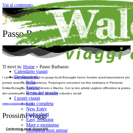
Vai al contenuto
Passo Barbasso
Ti trovi in:
Home
»
Passo Barbasso
Calendario viaggi
Destinazioni
I camminatori volontari degli ex-gruppi locali Boscaglia hanno fondato quest’associazione per
Italia
portare avanti la loro esperienza. Propongono escursioni nei fine settimana in Piemonte,
Europa
Emilia-Romagna, Toscana, Veneto e Marche. Con la loro attività vogliono diffondere la pratica
Resto del mondo
del camminare e ne “coltivano” gli aspetti culturali e sociali
I nostri viaggi
Lista completa
www.passobarbasso.it
New Entry
Inadocchiati
Prossimi viaggi
Easy Trekking
Mare e montagna
Confermato posti disponibili
Montagna mon amour