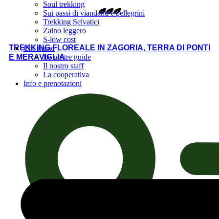
Soul trekking
Sui passi di viandanti e pellegrini
Trekking Selvatici
Zaino leggero
S-low cost
TREKKING FLOREALE IN ZAGORIA, TERRA DI PONTI
Chi siamo
Le nostre guide
E MERAVIGLIA
Il nostro staff
La cooperativa
Info e prenotazioni