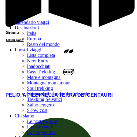
Calendario viaggi
Destinazioni
Grecia
Italia
Europa
Ultimi posti
Resto del mondo
I nostri viaggi
Lista completa
New Entry
Inadocchiati
Easy Trekking
Mare e montagna
Montagna mon amour
Soul trekking
Sui passi di viandanti e pellegrini
PELIO: A PIEDI NELLA TERRA DEI CENTAURI
Trekking Selvatici
Zaino leggero
S-low cost
Chi siamo
Le nostre guide
Il nostro staff
La cooperativa