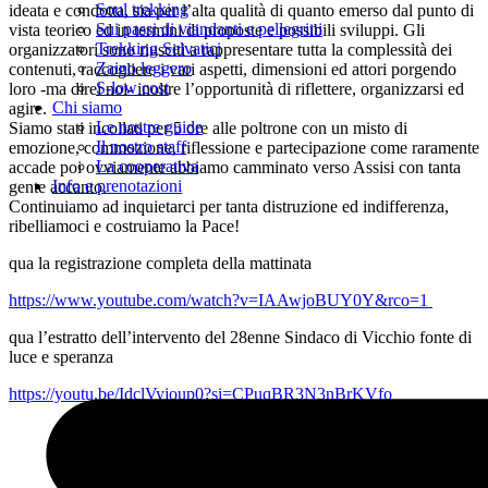
Soul trekking
ideata e condotta, sia per l’alta qualità di quanto emerso dal punto di
Sui passi di viandanti e pellegrini
vista teorico ed in termini di proposte e possibili sviluppi. Gli
Trekking Selvatici
organizzatori sono riusciti a rappresentare tutta la complessità dei
Zaino leggero
contenuti, raccogliere i vari aspetti, dimensioni ed attori porgendo
S-low cost
loro -ma direi noi- inoltre l’opportunità di riflettere, organizzarsi ed
Chi siamo
agire.
Le nostre guide
Siamo stati incollati per 5 ore alle poltrone con un misto di
Il nostro staff
emozione, commozione, riflessione e partecipazione come raramente
La cooperativa
accade poi ovviamente abbiamo camminato verso Assisi con tanta
Info e prenotazioni
gente accanto.
Continuiamo ad inquietarci per tanta distruzione ed indifferenza,
ribelliamoci e costruiamo la Pace!
qua la registrazione completa della mattinata
https://www.youtube.com/watch?v=IAAwjoBUY0Y&rco=1
qua l’estratto dell’intervento del 28enne Sindaco di Vicchio fonte di
luce e speranza
https://youtu.be/IdclVyjoup0?si=CPuqBR3N3nBrKVfo