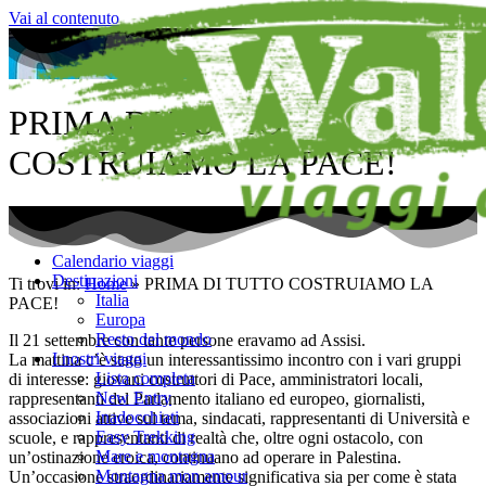
Vai al contenuto
PRIMA DI TUTTO
COSTRUIAMO LA PACE!
Calendario viaggi
Destinazioni
Ti trovi in:
Home
»
PRIMA DI TUTTO COSTRUIAMO LA
Italia
PACE!
Europa
Resto del mondo
Il 21 settembre con tante persone eravamo ad Assisi.
I nostri viaggi
La mattina c’è stato un interessantissimo incontro con i vari gruppi
Lista completa
di interesse: giovani costruttori di Pace, amministratori locali,
New Entry
rappresentanti del Parlamento italiano ed europeo, giornalisti,
Inadocchiati
associazioni attive sul tema, sindacati, rappresentanti di Università e
Easy Trekking
scuole, e rappresentanti di realtà che, oltre ogni ostacolo, con
Mare e montagna
un’ostinazione eroica, continuano ad operare in Palestina.
Montagna mon amour
Un’occasione straordinariamente significativa sia per come è stata