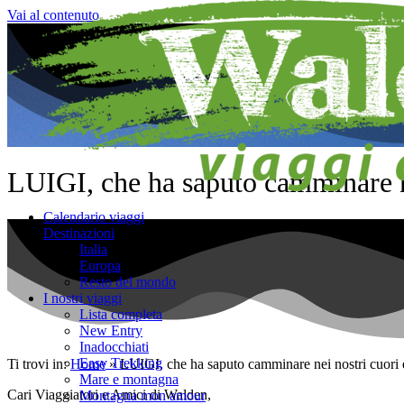
Vai al contenuto
LUIGI, che ha saputo camminare n
Calendario viaggi
Destinazioni
Italia
Europa
Resto del mondo
I nostri viaggi
Lista completa
New Entry
Inadocchiati
Easy Trekking
Ti trovi in:
Home
»
LUIGI, che ha saputo camminare nei nostri cuori
Mare e montagna
Cari Viaggiatori e Amici di Walden,
Montagna mon amour