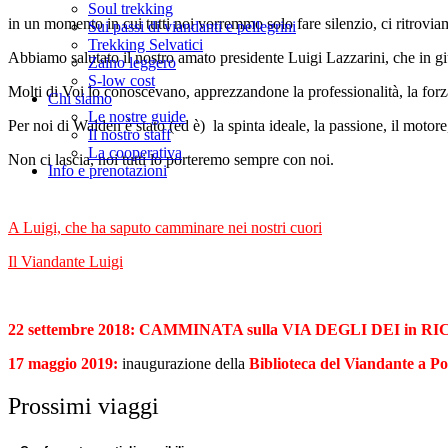
Soul trekking
in un momento in cui tutti noi vorremmo solo fare silenzio, ci ritrovia
Sui passi di viandanti e pellegrini
Trekking Selvatici
Abbiamo salutato il nostro amato presidente Luigi Lazzarini, che in gi
Zaino leggero
S-low cost
Molti di Voi lo conoscevano, apprezzandone la professionalità, la forza,
Chi siamo
Le nostre guide
Per noi di Walden è stato (ed è) la spinta ideale, la passione, il motore
Il nostro staff
La cooperativa
Non ci lascia, noi tutti lo porteremo sempre con noi.
Info e prenotazioni
A Luigi, che ha saputo camminare nei nostri cuori
Il Viandante Luigi
22 settembre 2018: CAMMINATA sulla VIA DEGLI DEI in R
17 maggio 2019:
inaugurazione della
Biblioteca del Viandante a 
Prossimi viaggi