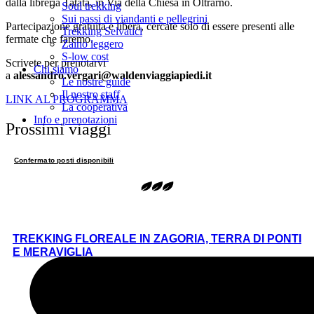
dalla libreria Tatatà, in Via della Chiesa in Oltrarno.
Soul trekking
Sui passi di viandanti e pellegrini
Partecipazione gratuita e libera, cercate solo di essere presenti alle
Trekking Selvatici
fermate che faremo.
Zaino leggero
S-low cost
Scrivete per prenotarvi
Chi siamo
a
alessandro.vergari@waldenviaggiapiedi.it
Le nostre guide
Il nostro staff
LINK AL PROGRAMMA
La cooperativa
Info e prenotazioni
Prossimi viaggi
Confermato posti disponibili
TREKKING FLOREALE IN ZAGORIA, TERRA DI PONTI
E MERAVIGLIA