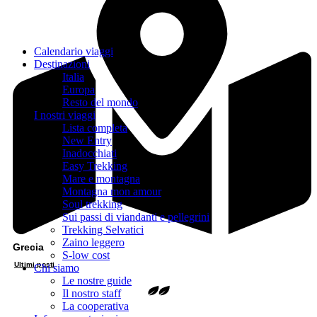
Calendario viaggi
Destinazioni
Italia
Europa
Resto del mondo
I nostri viaggi
Lista completa
New Entry
Inadocchiati
Easy Trekking
Mare e montagna
Montagna mon amour
Soul trekking
Sui passi di viandanti e pellegrini
Trekking Selvatici
Zaino leggero
Grecia
S-low cost
Ultimi posti
Chi siamo
Le nostre guide
Il nostro staff
La cooperativa