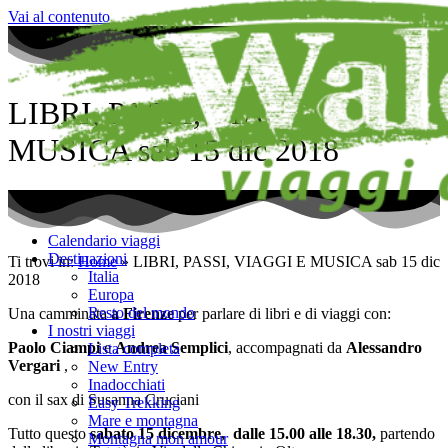
Vai al contenuto
LIBRI, PASSI, VIAGGI E
MUSICA sab 15 dic 2018
Calendario viaggi
Destinazioni
Ti trovi in:
Home
»
LIBRI, PASSI, VIAGGI E MUSICA sab 15 dic
Italia
2018
Europa
Resto del mondo
Una camminata
a Firenze
per parlare di libri e di viaggi con:
I nostri viaggi
Paolo Ciampi
e
Andrea Semplici
, accompagnati da
Alessandro
Lista completa
Vergari
,
New Entry
Inadocchiati
con il sax di Susanna Cruciani
Easy Trekking
Mare e montagna
Tutto questo
sabato 15 dicembre, dalle 15.00 alle 18.30,
partendo
Montagna mon amour