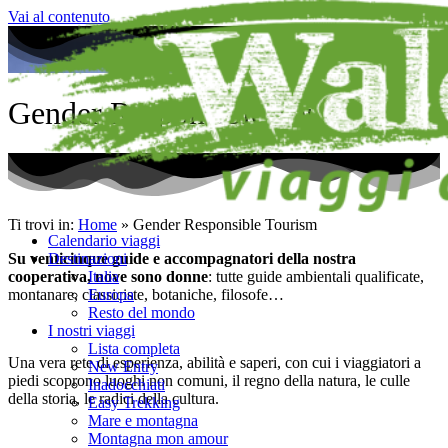
Vai al contenuto
Gender Responsible Tourism
Ti trovi in:
Home
»
Gender Responsible Tourism
Calendario viaggi
Destinazioni
Su venticinque guide e accompagnatori della nostra
Italia
cooperativa, nove sono donne
: tutte guide ambientali qualificate,
Europa
montanare, classiciste, botaniche, filosofe…
Resto del mondo
I nostri viaggi
Lista completa
Una vera rete di esperienza, abilità e saperi, con cui i viaggiatori a
New Entry
piedi scoprono luoghi non comuni, il regno della natura, le culle
Inadocchiati
della storia, le radici della cultura.
Easy Trekking
Mare e montagna
Montagna mon amour