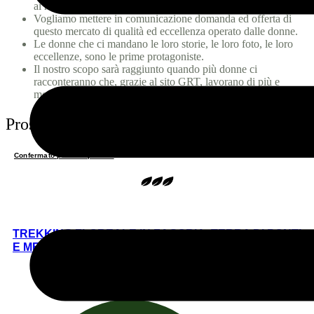
ai nuovi turisti responsabili.
Vogliamo mettere in comunicazione domanda ed offerta di
questo mercato di qualità ed eccellenza operato dalle donne.
Le donne che ci mandano le loro storie, le loro foto, le loro
eccellenze, sono le prime protagoniste.
Il nostro scopo sarà raggiunto quando più donne ci
racconteranno che, grazie al sito GRT, lavorano di più e
meglio.
Prossimi viaggi
Confermato posti disponibili
TREKKING FLOREALE IN ZAGORIA, TERRA DI PONTI
E MERAVIGLIA