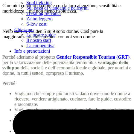
Soul trekking
Cammini condotti da donne con la loro attenzione, sensibilità e
Sui passi di viandanti e pellegrini
morbidezza…ma non meno risolutezza.
Trekking Selvatici
Zaino leggero
S-low cost
Chi siamo
Nello staff di Walden 5 su 9 sono donne. Così pure la
Le nostre guide
maggioranza di chi cammina con noi sono donne.
Il nostro staff
La cooperativa
Info e prenotazioni
Perché aderiamo al progetto
Gender Responsible Tourism (GRT)
,
per la valorizzazione delle potenzialità femminili a
vantaggio dello
sviluppo
della società e dell’economia locale e globale, per uomini e
donne, in tutti i settori, compreso il turismo.
Perché
Vogliamo che sempre più turisti vadano dove sono le donne a
ricevere, vendere artigianato, cucinare, fare le guide, custodire
e raccontare.
Vogliamo che cresca la preparazione delle donne che lavorano
nel settore.
Vogliamo che si realizzino progetti per un’occupazione equa,
di condivisione e partecipazione, contro gli stereotipi.
Vogliamo creare nuove attività, inventare viaggi che piacciono