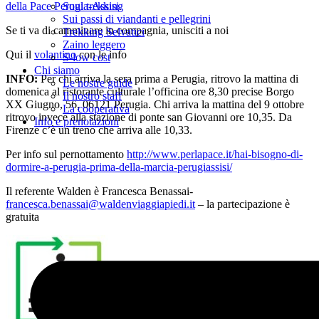
Soul trekking
della Pace Perugia-Assisi
.
Sui passi di viandanti e pellegrini
Se ti va di camminare in compagnia, unisciti a noi
Trekking Selvatici
Zaino leggero
Qui il
volantino
con le info
S-low cost
Chi siamo
INFO:
Per chi arriva la sera prima a Perugia, ritrovo la mattina di
Le nostre guide
domenica al ristorante culturale l’officina ore 8,30 precise Borgo
Il nostro staff
XX Giugno, 56, 06121 Perugia. Chi arriva la mattina del 9 ottobre
La cooperativa
ritrovo invece alla stazione di ponte san Giovanni ore 10,35. Da
Info e prenotazioni
Firenze c’è un treno che arriva alle 10,33.
Per info sul pernottamento
http://www.perlapace.it/hai-bisogno-di-
dormire-a-perugia-prima-della-marcia-perugiassisi/
Il referente Walden è Francesca Benassai-
francesca.benassai@waldenviaggiapiedi.it
– la partecipazione è
gratuita