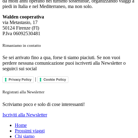
da molti anni operano nel turismo sostenibile, organizzando viaggi a
piedi in Italia e nel Mediterraneo, ma non solo.
Walden cooperativa
via Metastasio, 17
50124 Firenze (FI)
P.Iva 06092530481
Rimaniamo in contatto
Se sei arrivato fino a qua, forse ti siamo piaciuti. Se non vuoi
perdere nessuna comunicazione puoi iscriverti alla Newsletter o
seguirci sui social
|
Privacy Policy
Cookie Policy
Registrati alla Newsletter
Scriviamo poco e solo di cose interessanti!
Iscriviti alla Newsletter
Home
Prossimi viaggi
Chi siamo