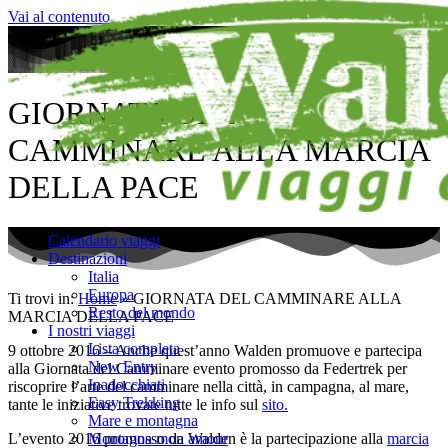
Vai al contenuto
GIORNATA DEL
CAMMINARE ALLA MARCIA
DELLA PACE
Calendario viaggi
Destinazioni
Italia
Europa
Ti trovi in:
Home
»
GIORNATA DEL CAMMINARE ALLA
Resto del mondo
MARCIA DELLA PACE
I nostri viaggi
Lista completa
9 ottobre 2016 – Anche quest’anno Walden promuove e partecipa
New Entry
alla Giornata del Camminare evento promosso da Federtrek per
Inadocchiati
riscoprire l’arte del camminare nella città, in campagna, al mare,
Easy Trekking
tante le iniziative trovate tutte le info sul
sito.
Mare e montagna
Montagna mon amour
L’evento 2016 promosso da Walden è la partecipazione alla
marcia