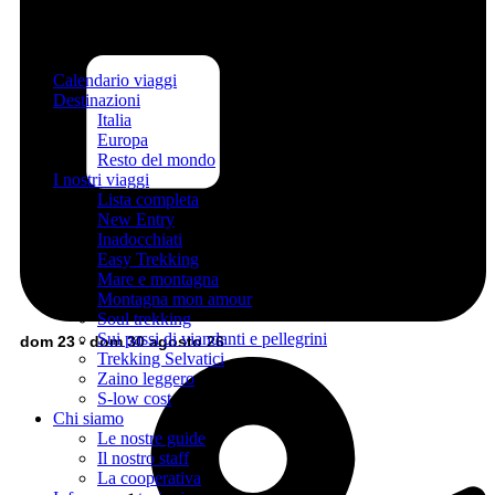
Calendario viaggi
Destinazioni
Italia
Europa
Resto del mondo
I nostri viaggi
Lista completa
New Entry
Inadocchiati
Easy Trekking
Mare e montagna
Montagna mon amour
Soul trekking
Sui passi di viandanti e pellegrini
dom 23 - dom 30 agosto 26
Trekking Selvatici
Zaino leggero
S-low cost
Chi siamo
Le nostre guide
Il nostro staff
La cooperativa