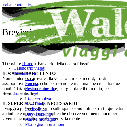
Vai al contenuto
Breviario della nostra filosofia
Ti trovi in:
Home
»
Breviario della nostra filosofia
Calendario viaggi
Destinazioni
IL CAMMINARE LENTO
Italia
Non ci interessa arrivare alla vetta, o fare dei record, ma di
Europa
assaporare il percorso che per noi non è mai una linea retta tra due
Resto del mondo
punti. Ci fermiamo per leggere, per guardare il tramonto, per
I nostri viaggi
riconoscere un fiore.
Lista completa
IL SUPERFLUO E IL NECESSARIO
New Entry
I viaggi a piedi con lo zaino sulle spalle sono utili per distinguere tra
Inadocchiati
abitudine e necessità, per capire che ci serve veramente poco per
Easy Trekking
vivere e soprattutto per alleggerirsi la mente.
Mare e montagna
Montagna mon amour