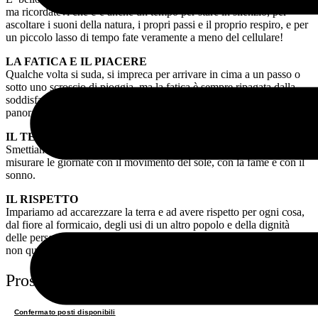
ma ricordatevi che c’è anche un tempo per stare in silenzio, per
ascoltare i suoni della natura, i propri passi e il proprio respiro, e per
un piccolo lasso di tempo fate veramente a meno del cellulare!
LA FATICA E IL PIACERE
Qualche volta si suda, si impreca per arrivare in cima a un passo o
sotto uno scroscio di pioggia, ma la fatica è sempre ripagata dalla
soddisfazione di essere arrivati in un posto nuovo, vedere un altro
panorama o un arcobaleno.
IL TEMPO
Smettiamo di guardare l’orologio, anzi di portarlo. Impariamo a
misurare le giornate con il movimento del sole, con la fame e con il
sonno.
IL RISPETTO
Impariamo ad accarezzare la terra e ad avere rispetto per ogni cosa,
dal fiore al formicaio, degli usi di un altro popolo e della dignità
delle persone che s’incontrano. Non lasciamo tracce superflue se
non quelle di lasciare un posto più pulito di quando siamo arrivati.
Prossimi viaggi
Confermato posti disponibili