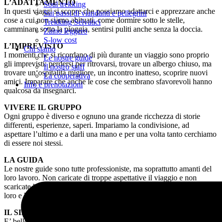
L’ADATTAMENTO
Soul trekking
In questi viaggi si scopre che possiamo adattarci e apprezzare anche
Sui passi di viandanti e pellegrini
cose a cui non siamo abituati, come dormire sotto le stelle,
Trekking Selvatici
camminare sotto la pioggia, sentirsi puliti anche senza la doccia.
Zaino leggero
S-low cost
L’IMPREVISTO
Chi siamo
I momenti che si ricordano di più durante un viaggio sono proprio
Le nostre guide
gli imprevisti: perdersi per ritrovarsi, trovare un albergo chiuso, ma
Il nostro staff
trovare un‘ospitalità migliore, un incontro inatteso, scoprire nuovi
La cooperativa
amici. Imparare che anche le cose che sembrano sfavorevoli hanno
Info e prenotazioni
qualcosa da insegnarci.
VIVERE IL GRUPPO
Ogni gruppo è diverso e ognuno una grande ricchezza di storie
differenti, esperienze, saperi. Impariamo la condivisione, ad
aspettare l’ultimo e a darli una mano e per una volta tanto cerchiamo
di essere noi stessi.
LA GUIDA
Le nostre guide sono tutte professioniste, ma soprattutto amanti del
loro lavoro. Non caricate di troppe aspettative il viaggio e non
scaricate la colpa sulle guide, anzi per ogni problema affidatevi a
loro e loro, se possibile, troveranno una soluzione.
IL SILENZIO
E’ bello parlare, raccontare, ridere con i nuovi compagni del gruppo,