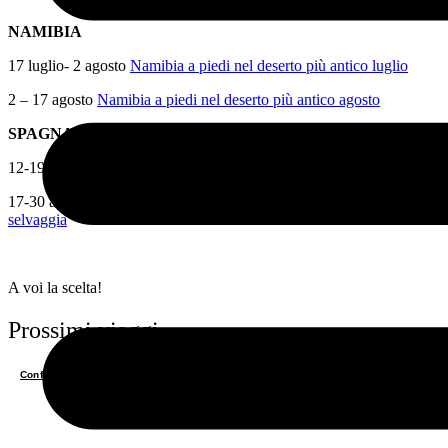
NAMIBIA
17 luglio- 2 agosto
Namibia a piedi nel deserto più antico luglio
2 – 17 agosto
Namibia a piedi nel deserto più antico agosto
SPAGNA
12-19 giugno e 4-11 settembre
Minorca, Camì de Cavalls
17-30 agosto
Natura e folklore nel cuore della Spagna spopolata e
selvaggia
A voi la scelta!
Prossimi viaggi
Confermato posti disponibili