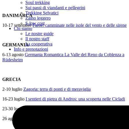
Soul trekking
Sui passi di viandanti e pellegrini
Trekking Selvatici
DANIMARCA
Zaino leggero
S-low cost
10-17 settembre
Faroe: camminate nelle isole del vento e delle sirene
Chi siamo
Le nostre guide
Il nostro staff
La cooperativa
GERMANIA
Info e prenotazioni
6-13 agosto
Germania Romantica La Valle del Reno da Coblenza a
Rüdesheim
GRECIA
2-10 luglio
Zagoria: terra di ponti e di meraviglia
16-23 luglio
I sentieri di pietra di Andros: una scoperta nelle Cicladi
23-30 luglio
Tinos, l’isola della fede e del marmo
26 agosto- 4 settembre
Ikaria dell’ardito volo e di Dioniso