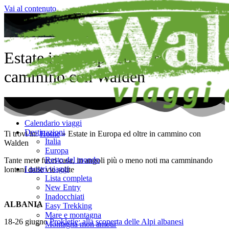
Vai al contenuto
Estate in Europa ed oltre in
cammino con Walden
Calendario viaggi
Destinazioni
Ti trovi in:
Home
»
Estate in Europa ed oltre in cammino con
Italia
Walden
Europa
Resto del mondo
Tante mete fuori casa, in angoli più o meno noti ma camminando
I nostri viaggi
lontani dalle vie solite
Lista completa
New Entry
Inadocchiati
ALBANIA
Easy Trekking
Mare e montagna
18-26 giugno
Prokletie: alla scoperta delle Alpi albanesi
Montagna mon amour