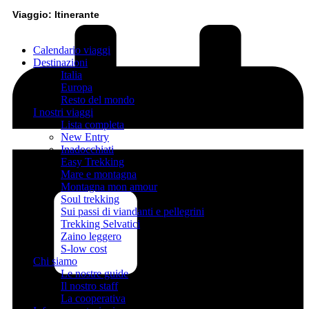
Viaggio: Itinerante
Calendario viaggi
Destinazioni
Italia
Europa
Resto del mondo
I nostri viaggi
Lista completa
New Entry
Inadocchiati
Easy Trekking
Mare e montagna
Montagna mon amour
Soul trekking
Sui passi di viandanti e pellegrini
Trekking Selvatici
Zaino leggero
S-low cost
Chi siamo
Le nostre guide
Il nostro staff
La cooperativa