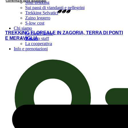
Confermato posti disponibili
Soul trekking
Sui passi di viandanti e pellegrini
Trekking Selvatici
Zaino leggero
S-low cost
Chi siamo
TREKKING FLOREALE IN ZAGORIA, TERRA DI PONTI
Le nostre guide
E MERAVIGLIA
Il nostro staff
La cooperativa
Info e prenotazioni