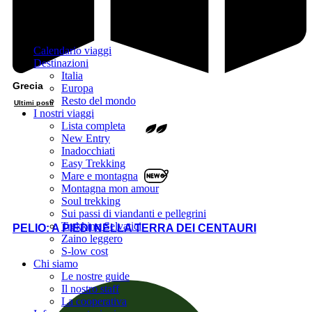
Calendario viaggi
Destinazioni
Italia
Grecia
Europa
Resto del mondo
Ultimi posti
I nostri viaggi
Lista completa
New Entry
Inadocchiati
Easy Trekking
Mare e montagna
Montagna mon amour
Soul trekking
Sui passi di viandanti e pellegrini
Trekking Selvatici
PELIO: A PIEDI NELLA TERRA DEI CENTAURI
Zaino leggero
S-low cost
Chi siamo
Le nostre guide
Il nostro staff
La cooperativa