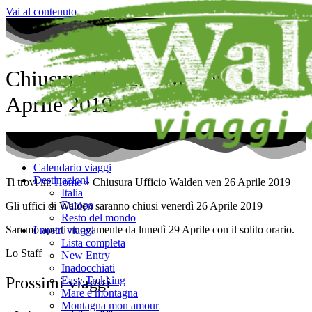
Vai al contenuto
Chiusura Ufficio Walden ven 26
Aprile 2019
Calendario viaggi
Destinazioni
Ti trovi in:
Home
»
Chiusura Ufficio Walden ven 26 Aprile 2019
Italia
Europa
Gli uffici di Walden saranno chiusi venerdì 26 Aprile 2019
Resto del mondo
Saremo aperti nuovamente da lunedì 29 Aprile con il solito orario.
I nostri viaggi
Lista completa
Lo Staff
New Entry
Inadocchiati
Prossimi viaggi
Easy Trekking
Mare e montagna
Montagna mon amour