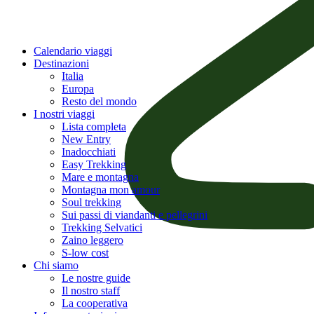
Calendario viaggi
Destinazioni
Italia
Europa
Resto del mondo
I nostri viaggi
Lista completa
New Entry
Inadocchiati
Easy Trekking
Mare e montagna
Montagna mon amour
Soul trekking
Sui passi di viandanti e pellegrini
Trekking Selvatici
Zaino leggero
S-low cost
Chi siamo
Le nostre guide
Il nostro staff
La cooperativa