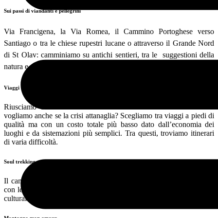
Sui passi di viandanti e pellegrini
Via Francigena, la Via Romea, il Cammino Portoghese verso
Santiago o tra le chiese rupestri lucane o attraverso il Grande Nord
di St Olav: camminiamo su antichi sentieri, tra le suggestioni della
natura e gli echi della sacralità cristiana.
Viaggi a piedi s-low cost
Riusciamo ancora a concederci le meritate vacanze come-dove
vogliamo anche se la crisi attanaglia? Scegliamo tra viaggi a piedi di
qualità ma con un costo totale più basso dato dall’economia dei
luoghi e da sistemazioni più semplici. Tra questi, troviamo itinerari
di varia difficoltà.
Soul trekking
Il cammino ci conduce a incontri insoliti, ci permette di interagire
con le micro economie locali e consente scambi sul piano umano e
culturale. Perché l’anima del luogo sta nelle anime che lo vivono.
Montagna mon amour