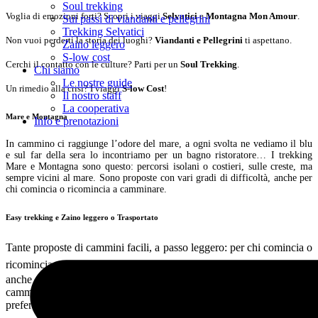
Soul trekking
Voglia di emozioni forti? Scopri i viaggi
Selvatici
e
Montagna Mon Amour
.
Sui passi di viandanti e pellegrini
Trekking Selvatici
Non vuoi perderti la storia dei luoghi?
Viandanti e Pellegrini
ti aspettano.
Zaino leggero
S-low cost
Cerchi il contatto con le culture? Parti per un
Soul Trekking
.
Chi siamo
Le nostre guide
Un rimedio alla crisi? I viaggi
S-low Cost
!
Il nostro staff
La cooperativa
Mare e Montagna
Info e prenotazioni
In cammino ci raggiunge l’odore del mare, a ogni svolta ne vediamo il blu
e sul far della sera lo incontriamo per un bagno ristoratore… I trekking
Mare e Montagna sono questo: percorsi isolani o costieri, sulle creste, ma
sempre vicini al mare. Sono proposte con vari gradi di difficoltà, anche per
chi comincia o ricomincia a camminare.
Easy trekking e Zaino leggero o Trasportato
Tante proposte di cammini facili, a passo leggero:
per chi comincia o
ricomincia camminare e per impenitenti flaneurs.
Monti e colline,
anche senza il peso dello zaino sulle spalle: per chi è abituato a
camminare per un giorno solo, anche con un buon dislivello, ma che
preferisce muoversi in libertà.