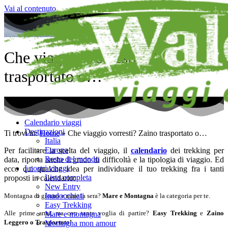
Vai al contenuto
Che viaggio vorresti? Zaino
trasportato o…
Calendario viaggi
Destinazioni
Ti trovi in:
Home
»
Che viaggio vorresti? Zaino trasportato o…
Italia
Europa
Per facilitare la scelta del viaggio, il
calendario
dei trekking per
Resto del mondo
data, riporta anche il grado di difficoltà e la tipologia di viaggio. Ed
I nostri viaggi
ecco qui qualche idea per individuare il tuo trekking fra i tanti
Lista completa
proposti in calendario:
New Entry
Inadocchiati
Montagna di giorno e mare la sera?
Mare e Montagna
è la categoria per te.
Easy Trekking
Alle prime armi, ma con tanta voglia di partire?
Easy Trekking
e
Zaino
Mare e montagna
Leggero o Trasportato!
Montagna mon amour